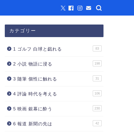
カテゴリー
1 ゴルフ 白球と戯れる
83
2 小説 物語に浸る
198
3 随筆 個性に触れる
31
4 評論 時代を考える
106
5 映画 銀幕に酔う
230
6 報道 新聞の先は
42