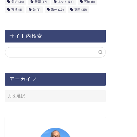
美術
(34)
新聞
(47)
ネット
(14)
五輪
(8)
万博
(8)
栄
(8)
海外
(19)
英国
(35)
サイト内検索
アーカイブ