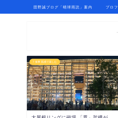
団野誠ブログ「晴球雨読」案内
プロ
7 催事 肌感で楽しむ
大屋根リングに磁場 「貫」架構が