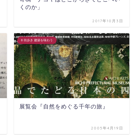
くのか」
日
2017年10月3日
8 街歩き 建築を味わう
展覧会『自然をめぐる千年の旅』
日
2005年4月19日