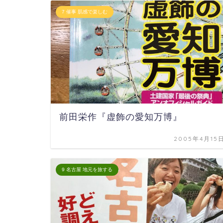
7 催事 肌感で楽しむ
前田栄作『虚飾の愛知万博』
2005年4月15
9 名古屋 地元を旅する