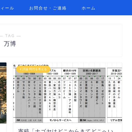
フィール
お問合せ・ご連絡
ホーム
― TAG ―
万博
4 評論 時代を考える
寄稿「ナゴヤはどこからきてどこへい