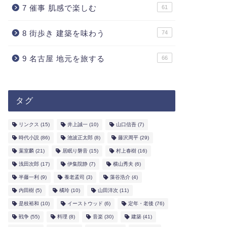
7 催事 肌感で楽しむ
61
8 街歩き 建築を味わう
74
9 名古屋 地元を旅する
66
タグ
リンクス
(15)
井上誠一
(10)
山口信吾
(7)
時代小説
(86)
池波正太郎
(8)
藤沢周平
(29)
葉室麟
(21)
居眠り磐音
(15)
村上春樹
(16)
浅田次郎
(17)
伊集院静
(7)
横山秀夫
(6)
半藤一利
(9)
養老孟司
(3)
藻谷浩介
(4)
内田樹
(5)
橘玲
(10)
山田洋次
(11)
是枝裕和
(10)
イーストウッド
(6)
定年・老後
(76)
戦争
(55)
料理
(8)
音楽
(30)
建築
(41)